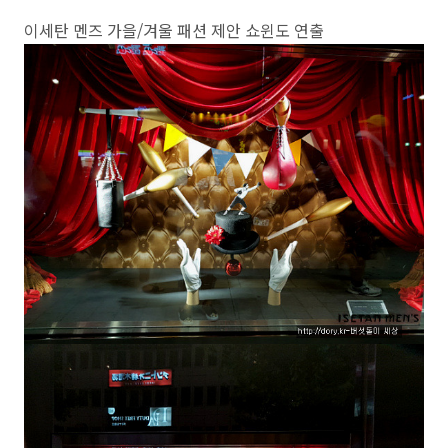
이세탄 멘즈 가을/겨울 패션 제안 쇼윈도 연출