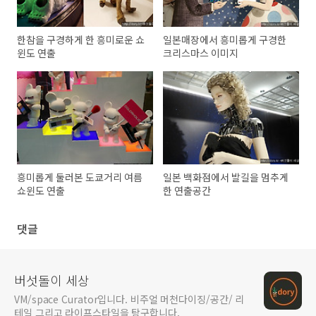
한참을 구경하게 한 흥미로운 쇼
일본매장에서 흥미롭게 구경한
윈도 연출
크리스마스 이미지
흥미롭게 둘러본 도쿄거리 여름
일본 백화점에서 발길을 멈추게
쇼윈도 연출
한 연출공간
댓글
버섯돌이 세상
VM/space Curator입니다. 비주얼 머천다이징/공간/ 리
테일 그리고 라이프스타일을 탐구합니다.