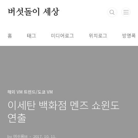
본문 바로가기
버섯돌이 세상
홈
태그
미디어로그
위치로그
방명록
해외 VM 트렌드/도쿄 VM
이세탄 백화점 멘즈 쇼윈도
연출
by 머쉬룸M
2017. 10. 11.