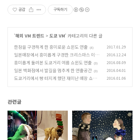
공감
구독하기
'
해외 VM 트렌드
>
도쿄 VM
' 카테고리의 다른 글
한참을 구경하게 한 흥미로운 쇼윈도 연출
2017.01.29
(4)
일본매장에서 흥미롭게 구경한 크리스마스 이미
2016.12.24
지
흥미롭게 둘러본 도쿄거리 여름 쇼윈도 연출
2016.08.09
(2)
(3)
일본 백화점에서 발길을 멈추게 한 연출공간
2016.04.01
(3)
도쿄거리에서 빵 터지게 했던 재미난 매장 쇼윈도
2016.01.06
(2)
관련글