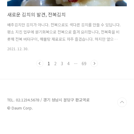
새로운 김치의 발견, 전복김치
배추김치만 김치가 아니다. 전복으로도 색다른 김치를 만들 수 있답니다.
평소 지친 업무에 원기회복으로 전복으로 즐겨 요리합니다, 전복죽을 비
롯해 전복 버터구이, 해물탕 재료로도 자주 즐겼습니다. 하지만 앞으로는
전복을 김치로 자주 활용할 듯 해요. 몇 달 전에 우연히 TV에서 남성열 세
2021. 12. 30.
프님이 전복김치는 만드는 방법을 시청하게 되었죠. 그래서 바로 따라해
보고 너무 맛있어서 그 이후 제 입맛에 맞는 레시피로 자주 전복김치를
1
2
3
4
···
69
만듭니다. 진심 맛있어 오래 만에 블로그를 통해 레시피를 공유해봅니다.
자! 그럼 전복김치를 만들어 봅니다. 재료: 활전복 대 5개 (중7개) 전복손
질: 깨끗하게 손질한 후 내장을 제외한 전복 몸체를 칼집을 넣어 어슷쓸
기로 슬라이스를 한다.) - 칼집을 넣으면 더욱 부드럽게 즐길 수 있음..
TEL. 02.1234.5678 / 경기 성남시 분당구 판교역로
© Daum Corp.