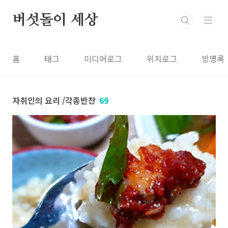
본문 바로가기
버섯돌이 세상
홈
태그
미디어로그
위치로그
방명록
자취인의 요리 /각종반찬
69