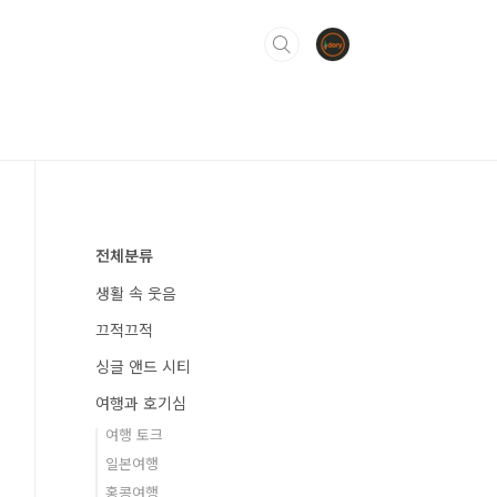
전체분류
생활 속 웃음
끄적끄적
싱글 앤드 시티
여행과 호기심
여행 토크
일본여행
홍콩여행