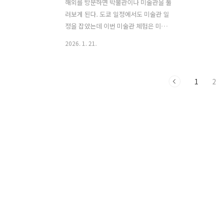
해외를 방문하면 박물관이나 미술관을 둘
러보게 된다. 도쿄 일정에서도 미술관 일
정을 잡았는데 이번 미술관 체험은 미술
관 관람보다는 미술관의 건축을 보기 위
2026. 1. 21.
함이다. 그리고 신국립미술관으로 향했
다. 도쿄 신국립미술관은 2007년 개관한
일본을 대표하는 전시 공간이다. 총면적
1
2
약 14,000㎡에 달하는 일본 최대 규모의
전시장으로, 내외부 모두 시각적으로 완
성도가 매우 높은 공간으로 평가받는다.
하지만 이 미술관을 특별하게 만드는 진
짜 이유는 규모가 아니라 ‘소장품이 없다
는 점’이다. 이곳은 일본에서 유일하게 컬
렉션을 보유하지 않은 국립미술관이다.
대신 공모전과 기획전을 중심으로 한 ‘전
람회 사업’을 핵심으로 운영된다. 해외의
고전 작품부터 현대미술, 만화, 패션, 디
자인에 이르기까지 다양한 장르의 전시는
모두..