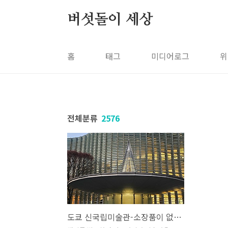
본문 바로가기
버섯돌이 세상
홈
태그
미디어로그
위
전체분류
2576
도쿄 신국립미술관-소장품이 없는 미술관, 그래서 더 강렬한 공간