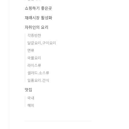
쇼핑하기 좋은곳
재래시장 활성화
자취인의 요리
각종반찬
달걀요리,구이요리
면류
국물요리
라이스류
샐러드.소스류
일품요리.간식
맛집
국내
해외