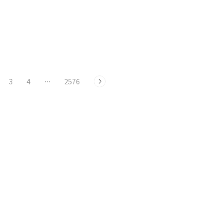
3
4
···
2576