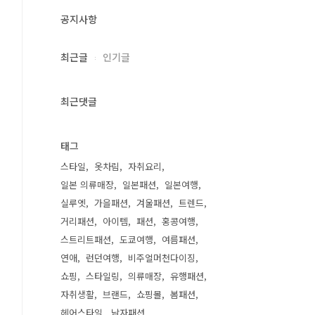
공지사항
최근글
인기글
최근댓글
태그
스타일
옷차림
자취요리
일본 의류매장
일본패션
일본여행
실루엣
가을패션
겨울패션
트렌드
거리패션
아이템
패션
홍콩여행
스트리트패션
도쿄여행
여름패션
연애
런던여행
비주얼머천다이징
쇼핑
스타일링
의류매장
유행패션
자취생활
브랜드
쇼핑몰
봄패션
헤어스타일
남자패션