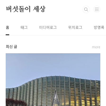
본문 바로가기
버섯돌이 세상
홈
태그
미디어로그
위치로그
방명록
최신 글
more