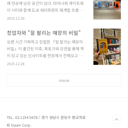
‘TORANOMON HILLS’ 로고가 빛나는 ..
래 잔상에 남은 공간이 있다. 타카나와 게이트웨
겠다는 일종의 선언과도 같습니다.지난 연말, 친
이 시티와 함께 도쿄 워터프런트 재개발 흐름을
구들과 함께했던 두 번의 파티 테이블은 그동안의
대표하는 블루 프론트 시바우라 3층에 위치한 무
2025.12.30
루틴이 빛을 발했던 순간이었습니다. 🌹
인 패밀리마트, 흔히 ‘파미마(ファミマ!!)’라 불
Christmas Eve: 붉은 장미가 준 따뜻한 위로지
리는 이 매장은 우리가 알고 있던 편의점의 전형
창업자와 "잘 팔리는 매장의 비밀"
난 크리스마스 이브, 제 식탁의 주인공은 '짙은 레
과는 분명히 다른 얼굴을 하고 있었다. 도쿄는 오
드 장미'였습니다. 올해 출간한 저의 책 『잘 팔리
오랜 시간 기획하고 집필한 『잘 팔리는 매장의
래전부터 단일 용도의 개발을 반복하지 않았다.
는 매장의 비밀』 북토크 때, 작은 유..
비밀』이 출간된 이후, 북토크와 강연을 통해 책
주거, 업무, 상업, 문화, 공공 기능을 한 덩어리로
이 담고 있는 인사이트를 현장에서 전해오고 있
엮는 복합 재개발을 통해 도시의 리듬 자체를 다
다. 두 차례 진행한 북토크는 지금도 생생하게 기
2025.12.28
시 설계해왔다. 롯폰기 힐스나 에비스 가든 플레
억에 남을 만큼 의미 있게 마무리되었고, 강연 역
이스, 최근의 도라노몬 힐스와 아자부다이 힐스
시 창업자와 실무자들로부터 긍정적인 반응을 얻
에 이르기까지, 도쿄의 도시는 ‘어디서 일하고, 어
more
었다. 현재는 그 연장선에서 로컬 상회 컨설팅을
디서 쉬고, 어디서 소비하는가’를 분리하지 않는
진행하며, 더 많은 창업자와 매장 현장에서 직접
다. 블루 프론트 시바우라는 이러한 흐름이..
만나고 있다. 최근 로컬 브랜드와 창업자를 바라
보는 시선은 ‘작은 브랜드’라는 인식에서 지역의
정체성과 삶의 방식을 담아내는 중요한 주체로 확
장되고 있다. 이러한 흐름 속에서 현대백화점 천
TEL. 02.1234.5678 / 경기 성남시 분당구 판교역로
호점에서 운영 중인 로컬상회는 지역, 행정, 유통,
© Daum Corp.