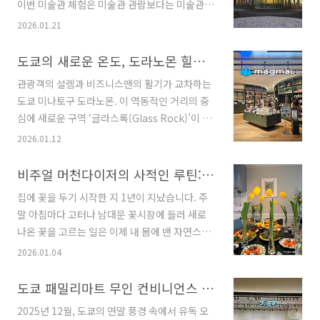
이번 미술관 체험은 미술관 관람보다는 미술관의
건축을 보기 위함이다. 그리고 신국립미술관으로
2026.01.21
향했다. 도쿄 신국립미술관은 2007년 개관한 일
본을 대표하는 전시 공간이다. 총면적 약 14,000
도쿄의 새로운 온도, 도라노몬 힐스의 심장 ‘글라스록(Glass Rock)’
㎡에 달하는 일본 최대 규모의 전시장으로, 내외
관광객의 설렘과 비즈니스맨의 활기가 교차하는
부 모두 시각적으로 완성도가 매우 높은 공간으로
도쿄 미나토구 도라노몬. 이 역동적인 거리의 중
평가받는다. 하지만 이 미술관을 특별하게 만드
심에 새로운 구역 ‘글라스록(Glass Rock)’이 그
는 진짜 이유는 규모가 아니라 ‘소장품이 없다는
모습을 드러냈습니다. 도라노몬 힐스 스테이션
2026.01.12
점’이다. 이곳은 일본에서 유일하게 컬렉션을 보
타워와 함께 미나토구의 대표 명소로 자리 잡은
유하지 않은 국립미술관이다. 대신 공모전과 기
이곳은, 지상 4층과 지하 3층 규모의 날렵한 삼각
비주얼 머천다이저의 사적인 루틴: 꽃과 음식으로의 기억
획전을 중심으로 한 ‘전람회 사업’을 핵심으로 운
형 외관으로 시선을 압도합니다. ‘모리 타워’와
영된다. 해외의 고전 작품부터 현대미술, 만화, 패
집에 꽃을 두기 시작한 지 1년이 지났습니다. 주
‘스테이션 타워’ 사이에 위치한 글라스록은 투명
션, 디자인에 이르기까지 다양한 장르의 전시는
말 아침마다 고터나 남대문 꽃시장에 들러 새로
한 입면 디자인을 통해 도시의 빛을 입체적으로
모두..
나온 꽃을 고르는 일은 이제 내 몸에 밴 자연스러
투영하며 독보적인 랜드마크의 위용을 자랑합니
운 일상이 됐어요. 직업이 VMD(비주얼 머천다이
2026.01.04
다. 특히 저녁에 방문하면 더욱 화려한 자태가 드
징)다 보니 집에서도 시각적인 조화를 따지게 됩
러나죠. 도시의 흐름을 완성하는 가교, ‘T-데
니다. 꽃은 공간의 무드를 바꾸는 가장 쉽고 명확
도쿄 패밀리마트 무인 컨비니언스 편의점 방문기
크’글라스록 2층에서 마주하는 ‘T-데크’는 두 타
한 도구예요. 일주일의 시작점에 테이블 위의 꽃
워를 연결하는 거대한 보행로입니다. 사진 속
2025년 12월, 도쿄의 연말 풍경 속에서 유독 오
을 바꾸는 행위는, 나에게 한 주를 정성껏 맞이하