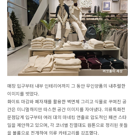
매장 입구부터 내부 인테리어까지 그 동안 무인양품의 내추럴한
이미지를 벗었다
.
화이트 마감와 폐자재를 활용한 벽면체 그리고 식물로 꾸며진 공
간은 미니멀하지만 따스한 공간 이미지를 자아냈다
.
의류특화전
문점답게 입구부터 여러 대의 마네킹 연출로 압도적인 패션 스타
일을 제안하고 있으며
,
각 코너별 진열대도 원톤으로 정리된 옷들
을 볼륨으로 전개하여 의류 카테고리를 강조했다
.