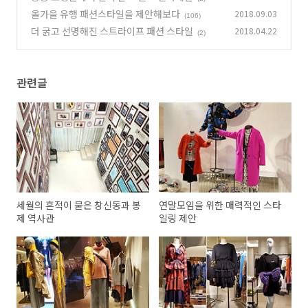
올가을 유행 패션스타일을 제안해보다
2018.09.03
(106)
더 굵고 선명해진 스트라이프 패션 스타일
2018.04.22
(2)
관련글
세월의 흔적이 묻은 창신동과 봉
연말모임을 위한 매력적인 스타
제 역사관
일링 제안