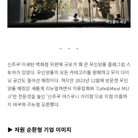
신주쿠 이세탄 백화점 뒤편에 규모가 꽤 큰 무인양품 플래그쉽 스
토어가 있었다
.
무인양품의 모든 카테고리를 판매하고 무지 다이
닝 공간도 들어선 매장이다
.
하지만
2023
년
12
월에 방문한 무인
양품 매장은 새롭게 리뉴얼하면서 의류잡화와
'Cafe&Meal MU
JI'
만
전문성을 높인
‘
신주쿠 야스쿠니 거리점
’
으로 지점 이름까
지 바꾸며 리뉴얼 오픈했다
.
▶ 자원 순환형 기업 이미지