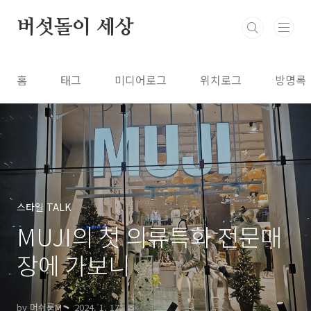
본문 바로가기
버섯돌이 세상
홈
태그
미디어로그
위치로그
방명록
스타일 TALK
MUJI의 첫 의류특화 전문매
장에 가보니
by 머쉬룸M
2024. 1. 17.