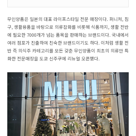
무인양품은 일본의 대표 라이프스타일 전문 매장이다
.
퍼니처
,
침
구
,
생활용품을 바탕으로 의류잡화를 비롯해 식품까지
,
생활 전반
에 필요한
7000
개가 넘는 품목을 판매하는 브랜드이다
.
국내에서
여러 점포가 진출하여 친숙한 브랜드이기도 하다
.
이처럼 생활 전
반 즉 의식주 카테고리를 모든 갖춘 무인양품이 최초의 의류만 특
화한 전문매장을 도쿄 신주쿠에 리뉴얼 오픈했다
.