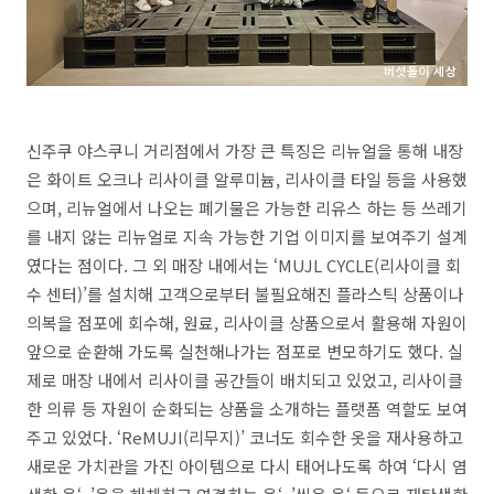
신주쿠 야스쿠니 거리점에서 가장 큰 특징은 리뉴얼을 통해 내장
은 화이트 오크나 리사이클 알루미늄
,
리사이클 타일 등을 사용했
으며
,
리뉴얼에서 나오는 폐기물은 가능한 리유스 하는 등 쓰레기
를 내지 않는 리뉴얼로 지속 가능한 기업 이미지를 보여주기 설계
였다는 점이다
.
그 외 매장 내에서는
‘MUJL CYCLE(
리사이클 회
수 센터
)’
를 설치해 고객으로부터 불필요해진 플라스틱 상품이나
의복을 점포에 회수해
,
원료
,
리사이클 상품으로서 활용해 자원이
앞으로 순환해 가도록 실천해나가는 점포로 변모하기도 했다
.
실
제로 매장 내에서 리사이클 공간들이 배치되고 있었고
,
리사이클
한 의류 등 자원이 순화되는 상품을 소개하는 플랫폼 역할도 보여
주고 있었다
. ‘ReMUJI(
리무지
)’
코너도 회수한 옷을 재사용하고
새로운 가치관을 가진 아이템으로 다시 태어나도록 하여
‘
다시 염