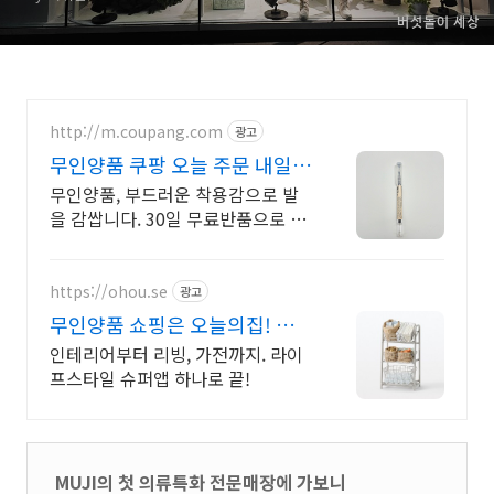
http://m.coupang.com
광고
무인양품 쿠팡 오늘 주문 내일도
착 로켓배송
무인양품, 부드러운 착용감으로 발
을 감쌉니다. 30일 무료반품으로 경
험하세요. 미끄럼 방지 발목 밴딩!
양말, 와우회원 무료배송으로 든든
하게 만나보세요.
https://ohou.se
광고
무인양품 쇼핑은 오늘의집! 첫
구매라면 최대 2만원 할인
인테리어부터 리빙, 가전까지. 라이
프스타일 슈퍼앱 하나로 끝!
MUJI의 첫 의류특화 전문매장에 가보니