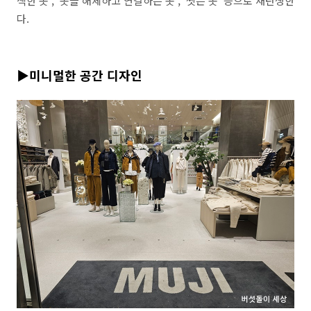
색한 옷
‘, ’
옷을 해체하고 연결하는 옷
‘, ’
씻은 옷
‘
등으로 재탄생한
다
.
▶미니멀한 공간 디자인