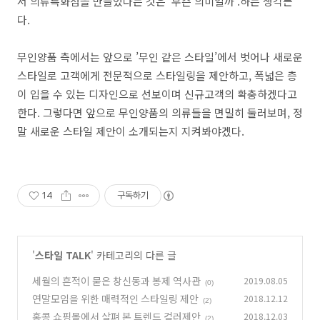
서 의류특화점을 만들었다는 것은
’
무슨 의미일까
‘.
하는 생각든
다
.
무인양품 측에서는 앞으로
’
무인 같은 스타일
’
에서 벗어나 새로운
스타일로 고객에게 전문적으로 스타일링을 제안하고
,
폭넓은 층
이 입을 수 있는 디자인으로 선보이며 신규고객의 확충하겠다고
한다
.
그렇다면 앞으로 무인양품의 의류들을 면밀히 둘러보며
,
정
말 새로운 스타일 제안이 소개되는지 지켜봐야겠다
.
14
구독하기
'
스타일 TALK
' 카테고리의 다른 글
세월의 흔적이 묻은 창신동과 봉제 역사관
2019.08.05
(0)
연말모임을 위한 매력적인 스타일링 제안
2018.12.12
(2)
홍콩 쇼핑몰에서 살펴 본 트렌드 컬러제안
2018.12.03
(2)