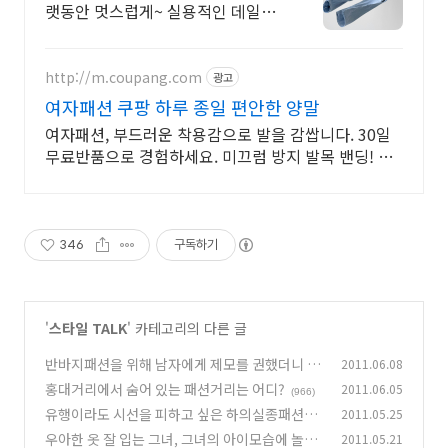
랫동안 멋스럽게~ 실용적인 데일리
웨어 조아맘
http://m.coupang.com
광고
여자패션 쿠팡 하루 종일 편안한 양말
여자패션, 부드러운 착용감으로 발을 감쌉니다. 30일
무료반품으로 경험하세요. 미끄럼 방지 발목 밴딩! 양
말, 와우회원 무료배송으로 든든하게 만나보세요.
346
구독하기
'
스타일 TALK
' 카테고리의 다른 글
반바지패션을 위해 남자에게 제모를 권했더니
2011.06.08
(1
홍대거리에서 숨어 있는 패션거리는 어디?
2011.06.05
001)
(966)
유행이라도 시선을 피하고 싶은 하의실종패션이
2011.05.25
있다
우아한 옷 잘 입는 그녀, 그녀의 아이모습에 놀라
2011.05.21
(997)