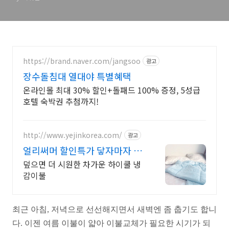
https://brand.naver.com/jangsoo
광고
장수돌침대 열대야 특별혜택
온라인몰 최대 30% 할인+돌패드 100% 증정, 5성급
호텔 숙박권 추첨까지!
http://www.yejinkorea.com/
광고
얼리써머 할인특가 닿자마자 차
가운 하이쿨 이불
덮으면 더 시원한 차가운 하이쿨 냉
감이불
최근 아침, 저녁으로 선선해지면서 새벽엔 좀 춥기도 합니
다. 이젠 여름 이불이 얇아 이불교체가 필요한 시기가 되