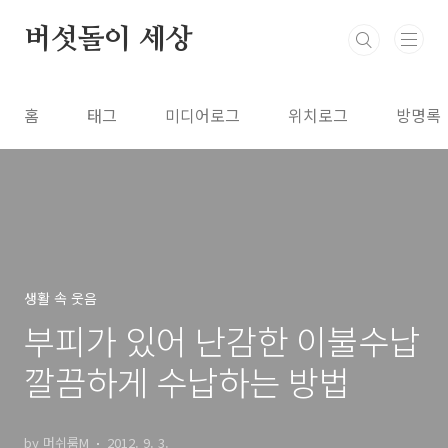
본문 바로가기
버섯돌이 세상
홈
태그
미디어로그
위치로그
방명록
생활 속 웃음
부피가 있어 난감한 이불수납
깔끔하게 수납하는 방법
by 머쉬룸M
2012. 9. 3.