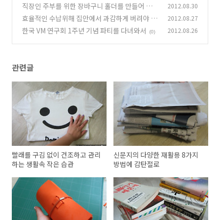
직장인 주부를 위한 장바구니 홀더를 만들어 보니
2012.08.30
(6)
효율적인 수납위해 집안에서 과감하게 버려야 할
2012.08.27
(6)
물건들
한국 VM 연구회 1주년 기념 파티를 다녀와서
2012.08.26
(6)
(0)
관련글
빨래를 구김 없이 건조하고 관리
신문지의 다양한 재활용 8가지
하는 생활속 작은 습관
방법에 감탄절로