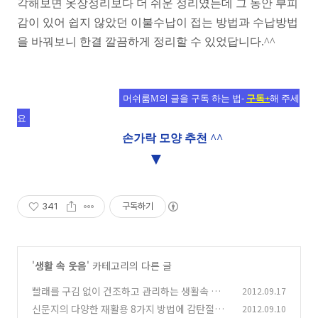
각해보면 옷장정리보다 더 쉬운 정리였는데 그 동안 부피
감이 있어 쉽지 않았던 이불수납이 접는 방법과 수납방법
을 바꿔보니 한결 깔끔하게 정리할 수 있었답니다.^^
머쉬룸M의 글을 구독 하는 법-
구독+
해 주세
요
손가락 모양 추천 ^^
▼
341
구독하기
'
생활 속 웃음
' 카테고리의 다른 글
빨래를 구김 없이 건조하고 관리하는 생활속 작은
2012.09.17
습관
신문지의 다양한 재활용 8가지 방법에 감탄절로
2012.09.10
(7)