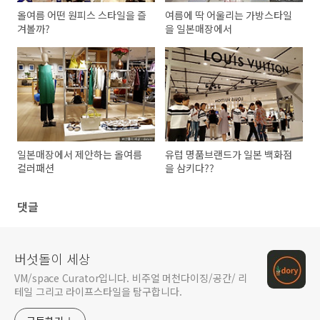
올여름 어떤 원피스 스타일을 즐
여름에 딱 어울리는 가방스타일
겨볼까?
을 일본매장에서
일본매장에서 제안하는 올여름
유럽 명품브랜드가 일본 백화점
컬러패션
을 삼키다??
댓글
버섯돌이 세상
VM/space Curator입니다. 비주얼 머천다이징/공간/ 리
테일 그리고 라이프스타일을 탐구합니다.