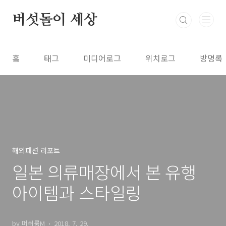
본문 바로가기
버섯돌이 세상
홈
태그
미디어로그
위치로그
방명록
해외패션 리포트
일본 의류매장에서 본 유행
아이템과 스타일링
by 머쉬룸M
2018. 7. 29.