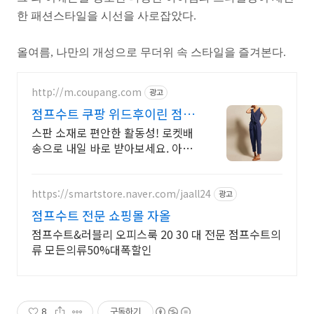
한 패션스타일을 시선을 사로잡았다.
올여름, 나만의 개성으로 무더위 속 스타일을 즐겨본다.
http://m.coupang.com
광고
점프수트 쿠팡 위드후이린 점프
수트
스판 소재로 편안한 활동성! 로켓배
송으로 내일 바로 받아보세요. 아이
와 활동 많은 엄마도 편하게! 마감
깔끔, 가성비 좋은 점프수트.
https://smartstore.naver.com/jaall24
광고
점프수트 전문 쇼핑몰 자올
점프수트&러블리 오피스룩 20 30 대 전문 점프수트의
류 모든의류50%대폭할인
8
구독하기