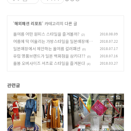
'
해외패션 리포트
' 카테고리의 다른 글
올여름 어떤 원피스 스타일을 즐겨볼까?
2018.08.09
(2)
여름에 딱 어울리는 가방스타일을 일본매장에서
2018.07.22
일본매장에서 제안하는 올여름 컬러패션
2018.07.17
(2)
(0)
유럽 명품브랜드가 일본 백화점을 삼키다??
2018.07.16
(0)
올봄 오버사이즈 셔츠로 스타일을 즐겨본다
2018.03.27
(4)
관련글