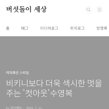
본문 바로가기
버섯돌이 세상
홈
태그
미디어로그
위치로그
방명록
여자패션 스타일
비키니보다 더욱 섹시한 멋을
주는 '컷아웃'수영복
by 머쉬룸M
2010. 7. 11.