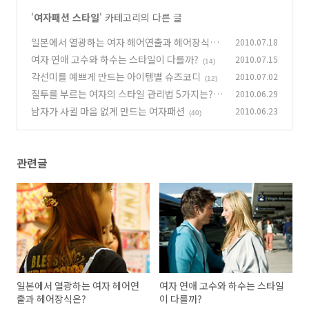
'
여자패션 스타일
' 카테고리의 다른 글
일본에서 열광하는 여자 헤어연출과 헤어장식
2010.07.18
은?
여자 연애 고수와 하수는 스타일이 다를까?
2010.07.15
(28)
(14)
각선미를 예쁘게 만드는 아이템별 슈즈코디
2010.07.02
(12)
질투를 부르는 여자의 스타일 관리법 5가지는?
2010.06.29
남자가 사귈 마음 없게 만드는 여자패션
2010.06.23
(22)
(40)
관련글
일본에서 열광하는 여자 헤어연
여자 연애 고수와 하수는 스타일
출과 헤어장식은?
이 다를까?