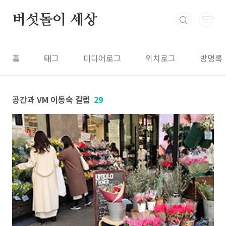
본문 바로가기
버섯돌이 세상
홈
태그
미디어로그
위치로그
방명록
공간과 VM 이동숙 칼럼
29