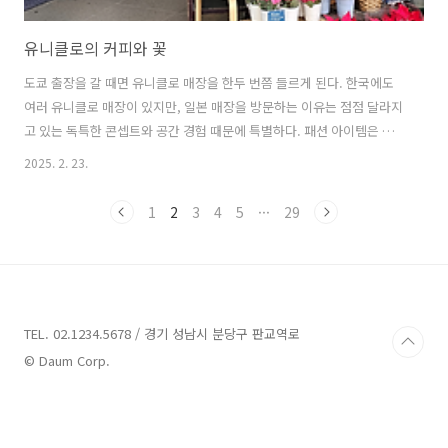
유니클로의 커피와 꽃
도쿄 출장을 갈 때면 유니클로 매장을 한두 번쯤 들르게 된다. 한국에도
여러 유니클로 매장이 있지만, 일본 매장을 방문하는 이유는 점점 달라지
고 있는 독특한 콘셉트와 공간 경험 때문에 특별하다. 패션 아이템은 비
슷할지 몰라도, 일본 매장에서는 색다른 시도가 돋보인다. 대표적으로
2025. 2. 23.
‘유니클로 커피(Uniqlo Coffee)’와 ‘유니클로 플라워(Uniqlo
Flower)’가 그러한 사례다. 유니클로 플라워 도쿄점 코로나가 종식 직후
1
2
3
4
5
···
29
마로니에 게이트 긴자에 새롭게 문을 연 유니클로 도쿄(UNIQLO
TOKYO) 글로벌 플래그십 스토어는 이러한 변화를 잘 보여준다.매장 입
구를 가득 채운 화려하게 수놓은 꽃매장은 방문객의 시선을 사로잡았다.
기존의 유니클로 매장에서 접하지 못한 꽃매장이 처음에는 이벤트 행사
장으로..
TEL. 02.1234.5678 / 경기 성남시 분당구 판교역로
© Daum Corp.