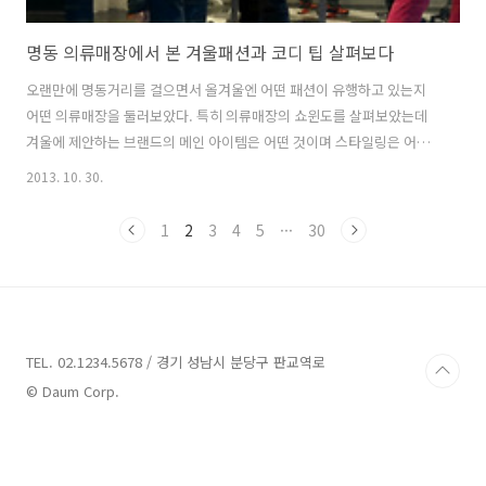
명동 의류매장에서 본 겨울패션과 코디 팁 살펴보다
오랜만에 명동거리를 걸으면서 올겨울엔 어떤 패션이 유행하고 있는지
어떤 의류매장을 둘러보았다. 특히 의류매장의 쇼윈도를 살펴보았는데
겨울에 제안하는 브랜드의 메인 아이템은 어떤 것이며 스타일링은 어떻
게 제안하고 있는지 살펴보게 되었다. 겨울시즌이 다가오지만 소프트한
2013. 10. 30.
컬러나 비비드한 컬러로 강조하는 스타일 그리고 트렌디한 스타일과 컬
러로 감각적인 겨울패션을 제안하는 브랜드 및 로드숍도 있었는데 특히
1
2
3
4
5
···
30
눈여겨 본 것은 마네킹 연출이다. 마네킹 연출에서 제안하는 겨울 유행아
이템은 물론 겨울패션을 어떻게 스타일링을 하고 있는지 코디팁을 살펴
볼 수 있었다. 명동거리, 의류매장에서 본 올겨울 제안하고 있는 아이템
과 스타일링을 살펴보자. 비비드한 컬러와 스타일링 팁 겨울에 칙칙한 컬
러로 무거운 이미지를 주고 싶지 않다..
TEL. 02.1234.5678 / 경기 성남시 분당구 판교역로
© Daum Corp.