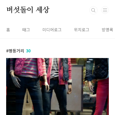
본문 바로가기
버섯돌이 세상
홈
태그
미디어로그
위치로그
방명록
명동거리
30