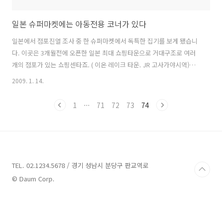
일본 슈퍼마켓에는 아동전용 코너가 있다
일본에서 점포진열 조사 중 한 슈퍼마켓에서 독특한 집기를 보게 됐습니
다. 이곳은 3개월전에 오픈한 일본 최대 쇼핑타운으로 거대구조로 여러
개의 점포가 있는 쇼핑센타죠. ( 이온 레이크 타운. JR 고사가야시역)그
중 마트와 대형 슈퍼마켓을 조사했는데 슈퍼안에는 아동을 위한 독특한
2009. 1. 14.
집기를 보게 됐어요. 사실 한국이나 다른 나라에서 슈퍼마켓에 아동을 위
한 집기는 이번에 처음 보게 됐습니다. 마트나 슈머마켓은 가족단위로 많
1
···
71
72
73
74
이 쇼핑을 하죠. 아이들도 부모와 같이 쇼핑을 하지만 아이들은 장난감에
만 관심있지 식품부에서는 그닥 즐겁지가 않습니다. 식품부는 거의 어른
들이 즐겨찾고 아이들은 카트안 들어가 부모님이 사는 물품만 구경하면
서 때론 지루하기도 합니다. 과자코너가 나와야지 그제서야 반응과 즐거
움을 느끼게 됩니다. ..
TEL. 02.1234.5678 / 경기 성남시 분당구 판교역로
© Daum Corp.