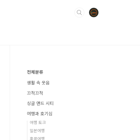
전체분류
생활 속 웃음
끄적끄적
싱글 앤드 시티
여행과 호기심
여행 토크
일본여행
홍콩여행