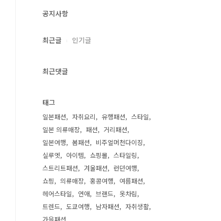
공지사항
최근글
인기글
최근댓글
태그
일본패션
자취요리
유행패션
스타일
일본 의류매장
패션
거리패션
일본여행
봄패션
비주얼머천다이징
실루엣
아이템
쇼핑몰
스타일링
스트리트패션
겨울패션
런던여행
쇼핑
의류매장
홍콩여행
여름패션
헤어스타일
연애
브랜드
옷차림
트렌드
도쿄여행
남자패션
자취생활
가을패션