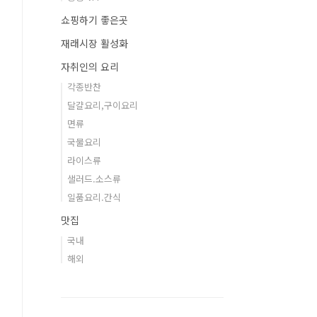
쇼핑하기 좋은곳
재래시장 활성화
자취인의 요리
각종반찬
달걀요리,구이요리
면류
국물요리
라이스류
샐러드.소스류
일품요리.간식
맛집
국내
해외