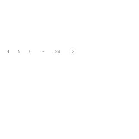
4
5
6
···
188