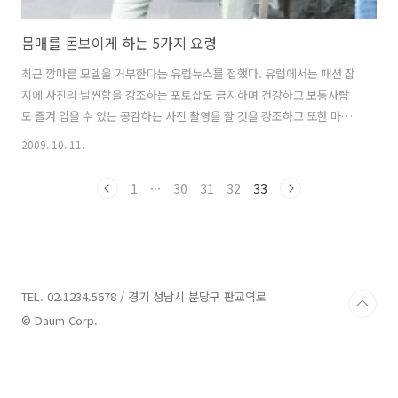
몸매를 돋보이게 하는 5가지 요령
최근 깡마른 모델을 거부한다는 유럽뉴스를 접했다. 유럽에서는 패션 잡
지에 사진의 날씬함을 강조하는 포토샵도 금지하며 건강하고 보통사람
도 즐겨 입을 수 있는 공감하는 사진 촬영을 할 것을 강조하고 또한 마네
킹조차 보통사람의 체형 사이즈를 바꿔야 한다는 여론이 강조되고 있다.
2009. 10. 11.
그래서 유럽에서는 보통사람도 다이어트로 힘들어하는 젊은 층과 보통
사람들도 공감할 수 있는 패션 정보에 대해 환영하고 있다. 우리는 잡지
1
···
30
31
32
33
에서 또는 티비에서 항상 날씬하고 삐쩍 마른 모델과 연예인으로 보통사
람들은 ‘그림에 떡’처럼 그들이 입은 옷은 입기 힘든 옷과 스타일로 눈요
기만 즐기는 패션이었다. 그 만큼 이 세상은 날씬한 사람들 위주로 패션
이 우선적이며 체형에 결점이 많은 여성에게 도움이 되는 정보는 그다지
보기 힘든 실정이다. 날씬..
TEL. 02.1234.5678 / 경기 성남시 분당구 판교역로
© Daum Corp.