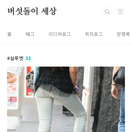
본문 바로가기
버섯돌이 세상
홈
태그
미디어로그
위치로그
방명록
실루엣
33