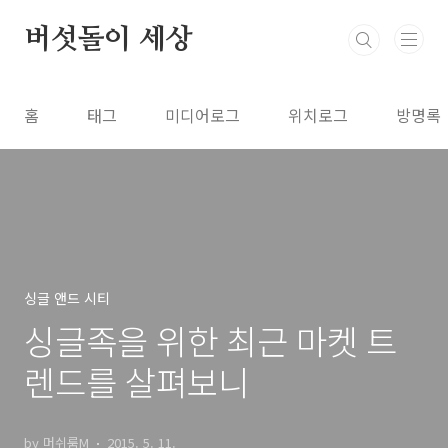
본문 바로가기
버섯돌이 세상
홈
태그
미디어로그
위치로그
방명록
싱글 앤드 시티
싱글족을 위한 최근 마켓 트
렌드를 살펴보니
by 머쉬룸M
2015. 5. 11.