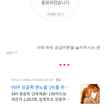
아래 하트 공감버튼을 눌러주시는 센
스!! ^^
▼
▼
▼
http://www.nnoble.co.kr
광고
VVIP 싱글족 엔노블 1%를 위한
상류층 결정사
SKY 동문회 단독제휴! 100억이상
자산가 1,002명, 업계최초 성혼주의
시행 변호사검증 회원수 공개, 전문
직/엘리트/노블레스 전문, 여성가족