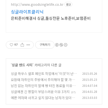
부장관대상 2회수상
http://www.goodsinglelife.co.kr
광고
싱글라이프클리닉
은퇴준비해결사 싱글,돌싱전문 노후준비,보험준비
97
구독하기
'
싱글 앤드 시티
' 카테고리의 다른 글
싱글 하우스 셀프 페인트 작업에서 '이것'이 난관
2015.05.26
요맘때 자취인의 주방에서 주의해야 할 몇 가지
2015.05.23
(0)
남친 없는 자취인의 말에 빵 터진 동료들 이유는?
2014.07.04
(7)
싱글에겐 긴 명절이 부담스러운 이유 3가지
2014.01.28
(3)
(17)
예쁜 여자와 사귀고 싶지 않다는 남자가 있더라
2013.03.03
(5)