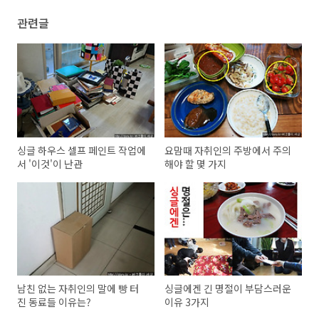
관련글
싱글 하우스 셀프 페인트 작업에
요맘때 자취인의 주방에서 주의
서 '이것'이 난관
해야 할 몇 가지
남친 없는 자취인의 말에 빵 터
싱글에겐 긴 명절이 부담스러운
진 동료들 이유는?
이유 3가지