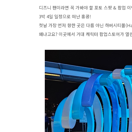
디즈니 팬이라면 꼭 가봐야 할 포토 스팟
&
팝업 
3
박
4
일 일정으로 떠난 홍콩
!
첫날 가장 먼저 향한 곳은 다름 아닌 하버시티몰
(Ha
왜냐고요
?
이곳에서 거대 캐릭터 팝업스토어가 열