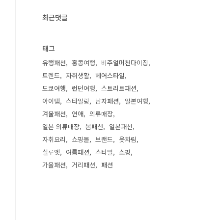
최근댓글
태그
유행패션
홍콩여행
비주얼머천다이징
트렌드
자취생활
헤어스타일
도쿄여행
런던여행
스트리트패션
아이템
스타일링
남자패션
일본여행
겨울패션
연애
의류매장
일본 의류매장
봄패션
일본패션
자취요리
쇼핑몰
브랜드
옷차림
실루엣
여름패션
스타일
쇼핑
가을패션
거리패션
패션