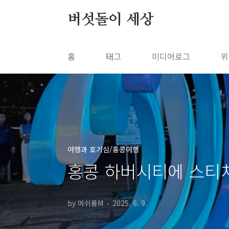
본문 바로가기
버섯돌이 세상
홈
태그
미디어로그
위
여행과 호기심/홍콩여행
홍콩 하버시티에 스티
by 머쉬룸M
2025. 6. 9.