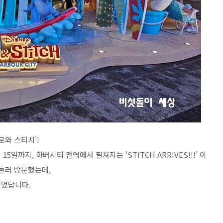
릴로와
스티치
’!
월
15
일까지
,
하버시티 전역에서 펼쳐지는
‘STITCH ARRIVES!!!’
이
서둘러 방문했는데
,
이었답니다
.