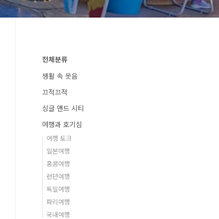
전체분류
생활 속 웃음
끄적끄적
싱글 앤드 시티
여행과 호기심
여행 토크
일본여행
홍콩여행
런던여행
독일여행
파리여행
국내여행