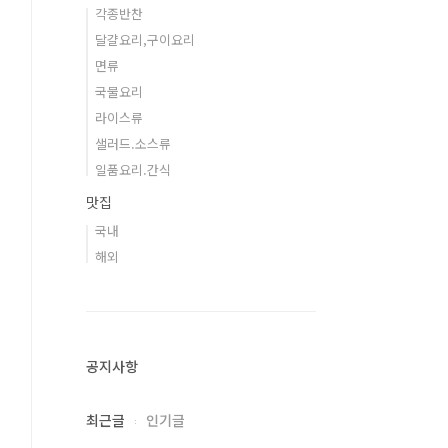
각종반찬
달걀요리,구이요리
면류
국물요리
라이스류
샐러드.소스류
일품요리.간식
맛집
국내
해외
공지사항
최근글
인기글