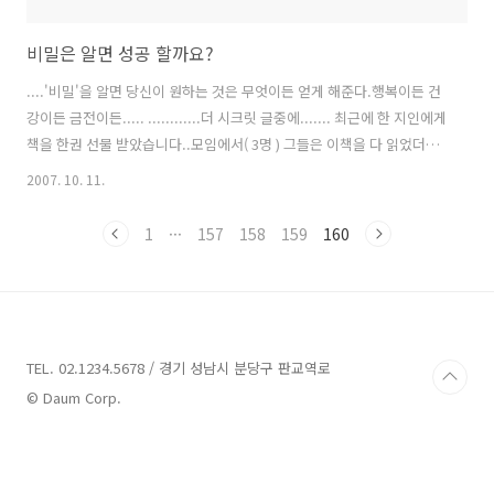
비밀은 알면 성공 할까요?
....'비밀'을 알면 당신이 원하는 것은 무엇이든 얻게 해준다.행복이든 건
강이든 금전이든..... ............더 시크릿 글중에....... 최근에 한 지인에게
책을 한권 선물 받았습니다..모임에서( 3명 ) 그들은 이책을 다 읽었더군
요. 지인들은 책을 주면서 제가 생각나서 선물 한다고 했어요....전 무슨
2007. 10. 11.
말일까? 궁금했어요 그리고 몇시간 동안 '더시크릿'이란 책에 대해 토론
을 했어요 자세히 들어보니 왜 저에게 이 책을 주게 됐는지 알게 됐어요.
1
···
157
158
159
160
저가 지금껏 해 왔던 일상의 모습과 저의 마인드가 조금 있더군요. 그래
서 제에게 더 읽어보라고 선물을 주었습니다. ...며칠동안 차근차근 읽었
어요...일부러 빨리 읽지 않았어요...생각을 좀 많이 하는 책이였습니다 ..
이 책은 가볍게 읽으면 ..'.뭐..
TEL. 02.1234.5678 / 경기 성남시 분당구 판교역로
© Daum Corp.