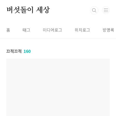
본문 바로가기
버섯돌이 세상
홈
태그
미디어로그
위치로그
방명록
끄적끄적
160