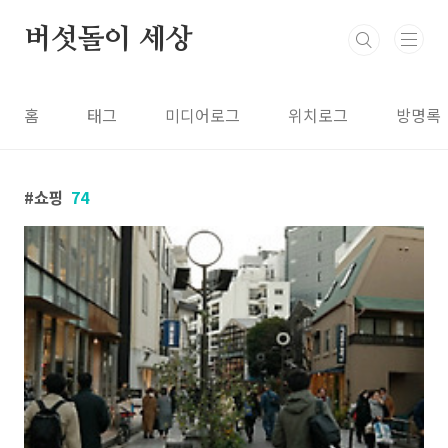
본문 바로가기
버섯돌이 세상
홈
태그
미디어로그
위치로그
방명록
쇼핑
74