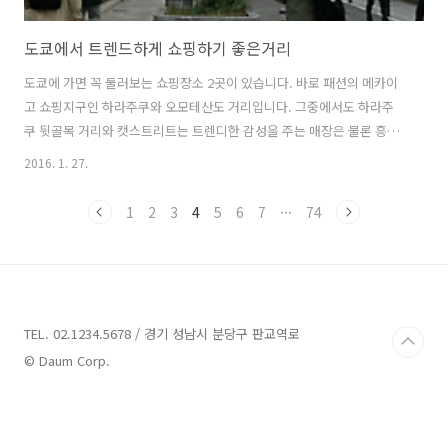
도쿄에서 트렌드하게 쇼핑하기 좋은거리
도쿄에 가면 꼭 둘러보는 쇼핑장소 2곳이 있습니다. 바로 패션의 메카이
고 쇼핑지구인 하라주쿠와 오모테산도 거리입니다. 그중에서도 하라주
쿠 뒷골목 거리와 캣스트리트는 트렌디한 감성을 주는 매장은 물론 흥미
로운 매장들을 둘러보는 재미 그리고 쇼핑하기도 좋은 거리입니다. 출출
2016. 1. 27.
할 때는 유명 맛집도 즐겨 볼 수 있는 하라주쿠와 오모테산도 스트리트
매장 몇 곳을 소개해 봅니다. 도쿄에서 트렌드하게 쇼핑하기 좋은 거리 2
1
2
3
4
5
6
7
···
74
곳 하라주쿠 뒷골목거리 하라주쿠 쇼핑지구 중 다케시타도리 거리도 여
행자에게 유명한 쇼핑거리이지만 패션에 민감하고 색다른 매장들을 구
경하고 싶다면 다케시타도리 거리 맞은편(오모테산도 거리 방향) 뒷골목
을 추천하고 싶습니다. 아기자기한 매장은 물론 재미나고 독특한 매장들
이 즐비하여 쇼핑하기 좋은 장소입니..
TEL. 02.1234.5678 / 경기 성남시 분당구 판교역로
© Daum Corp.