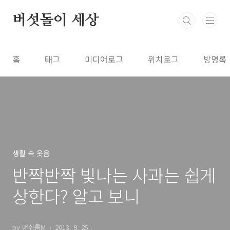
본문 바로가기
버섯돌이 세상
홈
태그
미디어로그
위치로그
방명록
생활 속 웃음
반짝반짝 빛나는 사과는 쉽게
상한다? 알고 보니
by 머쉬룸M
2013. 9. 25.