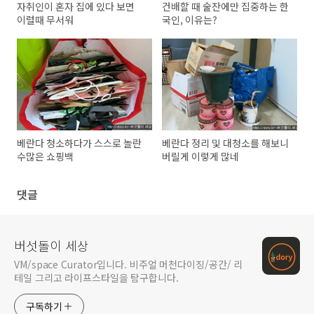
자취인이 혼자 집에 있다 보면
건배할 때 술잔에만 집중하는 한
이럴때 무서워
국인, 이유는?
베란다 청소하다가 스스로 놀란
베란다 정리 및 대청소를 해보니
수많은 쇼핑백
버릴게 이렇게 많네
댓글
버섯돌이 세상
VM/space Curator입니다. 비주얼 머천다이징/공간/ 리
테일 그리고 라이프스타일을 탐구합니다.
구독하기