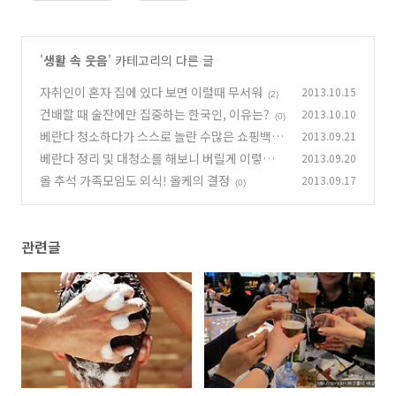
'
생활 속 웃음
' 카테고리의 다른 글
자취인이 혼자 집에 있다 보면 이럴때 무서워
2013.10.15
(2)
건배할 때 술잔에만 집중하는 한국인, 이유는?
2013.10.10
(0)
베란다 청소하다가 스스로 놀란 수많은 쇼핑백
2013.09.21
베란다 정리 및 대청소를 해보니 버릴게 이렇게
2013.09.20
(0)
많네
올 추석 가족모임도 외식! 올케의 결정
2013.09.17
(0)
(0)
관련글