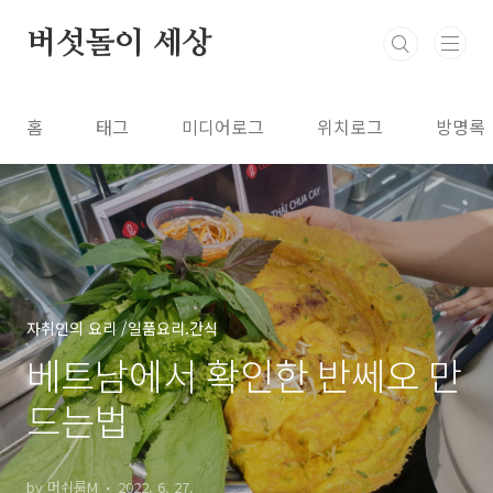
본문 바로가기
버섯돌이 세상
홈
태그
미디어로그
위치로그
방명록
자취인의 요리 /일품요리.간식
베트남에서 확인한 반쎄오 만
드는법
by 머쉬룸M
2022. 6. 27.