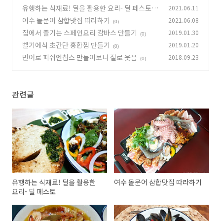
유행하는 식재료! 딜을 활용한 요리- 딜 페스토
2021.06.11
여수 돌문어 삼합맛집 따라하기
2021.06.08
(0)
(0)
집에서 즐기는 스페인요리 감바스 만들기
2019.01.30
(0)
벨기에식 초간단 홍합찜 만들기
2019.01.20
(0)
민어로 피쉬엔칩스 만들어보니 절로 웃음
2018.09.23
(0)
관련글
유행하는 식재료! 딜을 활용한
여수 돌문어 삼합맛집 따라하기
요리- 딜 페스토