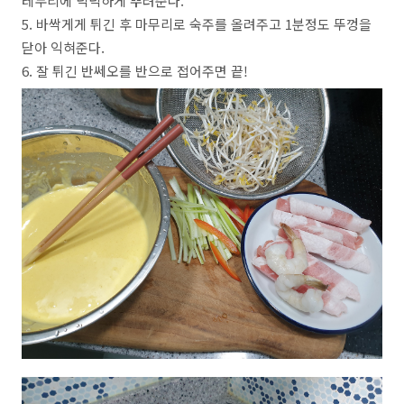
테두리에 넉넉하게 뿌려준다.
5. 바싹게게 튀긴 후 마무리로 숙주를 올려주고 1분정도 뚜껑을
닫아 익혀준다.
6. 잘 튀긴 반쎄오를 반으로 접어주면 끝!