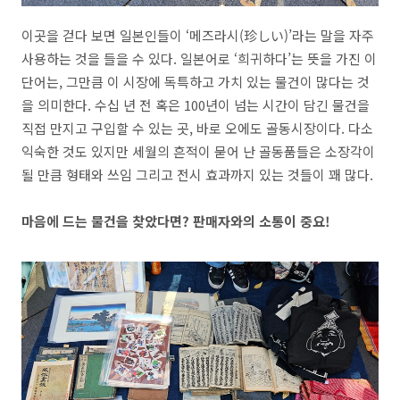
이곳을 걷다 보면 일본인들이
‘
메즈라시
(
珍
しい
)’
라는 말을 자주
사용하는 것을 들을 수 있다
.
일본어로
‘
희귀하다
’
는 뜻을 가진 이
단어는
,
그만큼 이 시장에 독특하고 가치 있는 물건이 많다는 것
을 의미한다
.
수십 년 전 혹은
100
년이 넘는 시간이 담긴 물건을
직접 만지고 구입할 수 있는 곳
,
바로 오에도 골동시장이다
.
다소
익숙한 것도 있지만 세월의 흔적이 묻어 난 골동품들은 소장각이
될 만큼 형태와 쓰임 그리고 전시 효과까지 있는 것들이 꽤 많다
.
마음에 드는 물건을 찾았다면
?
판매자와의 소통이 중요
!