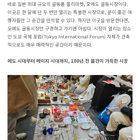
바로 일본 최대 규모의 골동품 플리마켓
,
오에도 골동시장이다
.
이곳은 한 달에 단 두 번만 열리는 특별한 시장으로
,
운이 좋은 여
행자들만 그 순간을 만끽할 수 있다
.
하지만 이곳을 방문한다면
,
오에도 골동시장만 구경하고 가기엔 아쉽다
.
시장이 열리는 장소
인 도쿄 국제 포럼
(Tokyo International Forum)
자체가 건축
적으로도 매우 매력적인 공간이기 때문이다
.
에도 시대부터 메이지 시대까지
, 100
년 전 물건이 가득한 시장