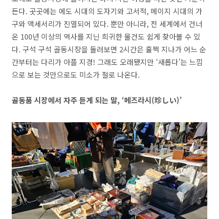
든다
.
곳곳에는 에도 시대의 도자기와 고서적
,
메이지 시대의 가
구와 액세서리가 진열되어 있다
.
뿐만 아니라
,
전 세계에서 건너
온
100
년 이상의 역사를 지닌 희귀한 물건도 쉽게 찾아볼 수 있
다
.
구석 구석 골동시장을 둘러보면
2
시간은 훌쩍 지나가 어느 순
간부터는 다리가 아플 지경
!
그래도 오래됐지만
‘
새롭다
’
는 느낌
으로 보는 것만으로도 미소가 절로 나온다
.
골동품 시장에서 자주 듣게 되는 말
, ‘
메즈라시
(
珍
しい
)’