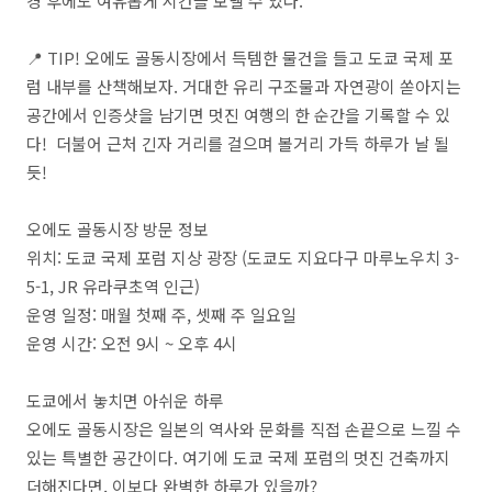
경 후에도 여유롭게 시간을 보낼 수 있다
.
📍 TIP!
오에도 골동시장에서 득템한 물건을 들고 도쿄 국제 포
럼 내부를 산책해보자
.
거대한 유리 구조물과 자연광이 쏟아지는
공간에서 인증샷을 남기면 멋진 여행의 한 순간을 기록할 수 있
다
! 더불어 근처 긴자 거리를 걸으며 볼거리 가득 하루가 날 될
듯!
오에도 골동시장 방문 정보
위치
:
도쿄 국제 포럼 지상 광장
(
도쿄도 지요다구 마루노우치
3-
5-1, JR
유라쿠초역 인근
)
운영 일정
:
매월 첫째 주
,
셋째 주 일요일
운영 시간
:
오전
9
시
~
오후
4
시
도쿄에서 놓치면 아쉬운 하루
오에도 골동시장은
일본의 역사와 문화를 직접 손끝으로 느낄 수
있는 특별한 공간이다
.
여기에 도쿄 국제 포럼의 멋진 건축까지
더해진다면
,
이보다 완벽한 하루가 있을까
?