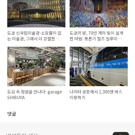
도쿄 신국립미술관-소장품이 없
도쿄의 밤, 70만 개의 빛이 설계
는 미술관, 그래서 더 강렬한 공
한 마법: 롯폰기 힐즈 일루미네
간
이션 2025
도심 속 정원을 만나다- garage
나리타 공항에서 1,300엔 버스
SHIBUYA
이용하기
댓글