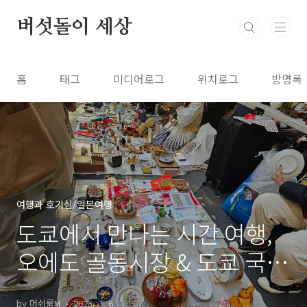
본문 바로가기
버섯돌이 세상
홈
태그
미디어로그
위치로그
방명록
여행과 호기심/일본여행
도쿄에서 만나는 시간 여행,
오에도 골동시장 & 도쿄 국제
포럼
by 머쉬룸M
2025. 3. 6.