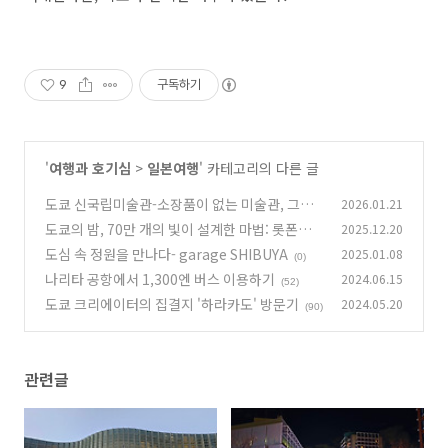
9
구독하기
'
여행과 호기심
>
일본여행
' 카테고리의 다른 글
도쿄 신국립미술관-소장품이 없는 미술관, 그래
2026.01.21
서 더 강렬한 공간
도쿄의 밤, 70만 개의 빛이 설계한 마법: 롯폰기
2025.12.20
(1)
힐즈 일루미네이션 2025
도심 속 정원을 만나다- garage SHIBUYA
2025.01.08
(2)
(0)
나리타 공항에서 1,300엔 버스 이용하기
2024.06.15
(52)
도쿄 크리에이터의 집결지 '하라카도' 방문기
2024.05.20
(90)
관련글