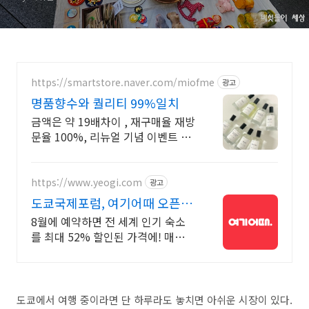
https://smartstore.naver.com/miofme
광고
명품향수와 퀄리티 99%일치
금액은 약 19배차이 , 재구매율 재방
문율 100%, 리뉴얼 기념 이벤트 진
행중!
https://www.yeogi.com
광고
도쿄국제포럼, 여기어때 오픈런
숙소 최대 81% 할인
8월에 예약하면 전 세계 인기 숙소
를 최대 52% 할인된 가격에! 매주
선착순 30% 오픈런 할인까지, 지금
최저가로 숙소 예약하기
도쿄에서 여행 중이라면 단 하루라도 놓치면 아쉬운 시장이 있다
.