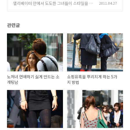
엘리베이터 안에서 도도한 그녀들이 스타일을 포
2011.04.27
기한 이유
(956)
관련글
노처녀 연애하기 싫게 만드는 소
쇼핑유혹을 뿌리치게 하는 5가
개팅남
지 방법