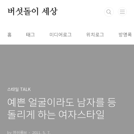
본문 바로가기
버섯돌이 세상
홈
태그
미디어로그
위치로그
방명록
스타일 TALK
예쁜 얼굴이라도 남자를 등
돌리게 하는 여자스타일
by 머쉬룸M
2011. 5. 7.