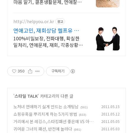
마음 알기, 결혼생활문제, 연애잘하
는법 다양한 상황 처리가능업체, 현
실적으로 도움이 되는 상담, 일단 문
의부탁드립니다.
http://helpyou.or.kr
광고
연애고민, 재회상담 헬프유 역할
대행, 상황연출 전문업체
100%비밀보장, 전화대행, 확실한
일처리, 연애문제, 재회, 각종상황해
결전문업체 사람의 도움이 필요할
때는 헬프유를 기억하세요. 어떤 상
황이던 해결이 가능합니다.
350
구독하기
'
스타일 TALK
' 카테고리의 다른 글
노처녀 연애하기 싫게 만드는 소개팅남
2011.05.15
(561)
쇼핑유혹을 뿌리치게 하는 5가지 방법
2011.05.12
(833)
거리에서 본 레깅스,스타킹패션 좋은예 VS 아쉬
2011.05.05
운예
귀여운 그녀의 패션, 반전에 놀라다
2011.05.03
(723)
(981)