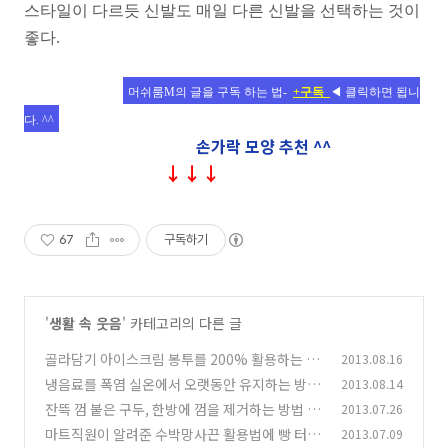
스타일이 다르듯 신발도 매일 다른 신발을 선택하는 것이
좋다.
머쉬룸M의 글을 구독 하는 법-
+
구독
◀ 클릭하면 됩니
다. ^^
손가락 모양 추천 ^^
↓↓↓
67
구독하기
'
생활 속 웃음
' 카테고리의 다른 글
골라담기 아이스크림 봉투를 200% 활용하는 법
2013.08.16
냉음료를 폭염 실온에서 오랫동안 유지하는 방법
2013.08.14
(6)
잔뜩 껌 붙은 구두, 한방에 껌을 제거하는 방법
2013.07.26
(29)
(1
마트직원이 알려준 수박망사끈 활용법에 빵 터져
2013.07.09
6)