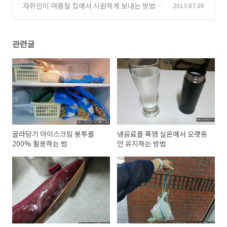
자취인이 여름철 집에서 시원하게 보내는 방법
2013.07.06
(23)
은?
(2)
관련글
골라담기 아이스크림 봉투를
냉음료를 폭염 실온에서 오랫동
200% 활용하는 법
안 유지하는 방법