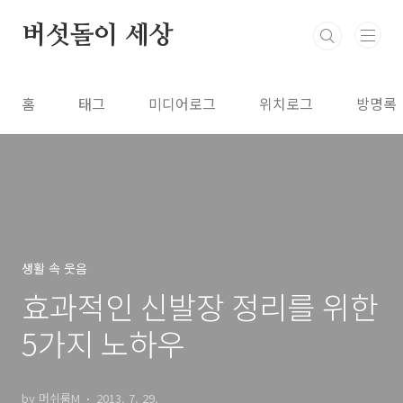
본문 바로가기
버섯돌이 세상
홈
태그
미디어로그
위치로그
방명록
생활 속 웃음
효과적인 신발장 정리를 위한
5가지 노하우
by 머쉬룸M
2013. 7. 29.