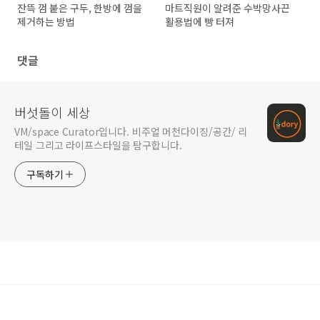
잔뜩 껌 붙은 구두, 한방에 껌을
마트직원이 알려준 수박망사끈
제거하는 방법
활용법에 빵 터져
댓글
버섯돌이 세상
VM/space Curator입니다. 비주얼 머천다이징/공간/ 리
테일 그리고 라이프스타일을 탐구합니다.
구독하기