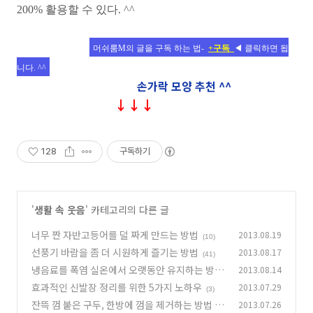
200% 활용할 수 있다. ^^
머쉬룸M의 글을 구독 하는 법-
+
구독
◀ 클릭하면 됩
니다. ^^
손가락 모양 추천 ^^
↓↓↓
128
구독하기
'
생활 속 웃음
' 카테고리의 다른 글
너무 짠 자반고등어를 덜 짜게 만드는 방법
2013.08.19
(10)
선풍기 바람을 좀 더 시원하게 즐기는 방법
2013.08.17
(41)
냉음료를 폭염 실온에서 오랫동안 유지하는 방법
2013.08.14
효과적인 신발장 정리를 위한 5가지 노하우
2013.07.29
(29)
(3)
잔뜩 껌 붙은 구두, 한방에 껌을 제거하는 방법
2013.07.26
(1