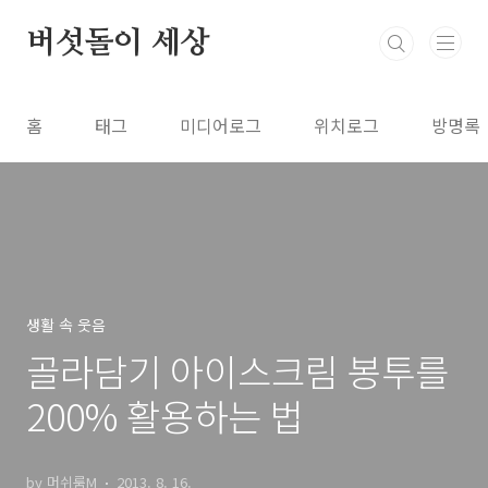
본문 바로가기
버섯돌이 세상
홈
태그
미디어로그
위치로그
방명록
생활 속 웃음
골라담기 아이스크림 봉투를
200% 활용하는 법
by 머쉬룸M
2013. 8. 16.