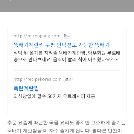
http://m.coupang.com
광고
뚝배기계란찜 쿠팡 인덕션도 가능한 뚝배기
식탁 위 온기를 지켜줄 뚝배기계란찜, 와우회원 무료배
송으로 만나보세요. 음식이 빨리 식어 아쉬웠나요? 따
뜻함이 오래가는 뚝배기로 식사를 즐기세요.
http://recipekorea.com
광고
폭탄계란찜
외식창업에 필수 50가지 무료레시피 제공
추운 요즘에 따끈한 국물 요리도 좋지만 고소하게 즐기는
뚝배기 계란찜을 더 자주 즐기게 됩니다. 별다른 반찬이