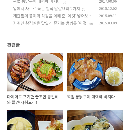
리)
쩍벌 통닭구이 매력에 빠지다
2017.08.06
(0)
(2)
입에서 사르르 녹는 일식 달걀요리 2가지
2015.12.02
(0)
계란찜의 풍미와 식감을 더해 준 '이것' 넣어보니
2015.09.11
자취인 삼겹살을 맛있게 즐기는 방법은 '이것'
2015.03.09
(2)
(5)
관련글
다이어트 포기한 꿀조합 등갈비
쩍벌 통닭구이 매력에 빠지다
와 쫄면(자취요리)