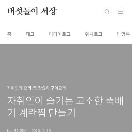
본문 바로가기
버섯돌이 세상
홈
태그
미디어로그
위치로그
방명록
자취인의 요리 /달걀요리,구이요리
자취인이 즐기는 고소한 뚝배
기 계란찜 만들기
by 머쉬룸M
2016. 2. 18.