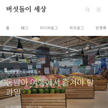
본문 바로가기
버섯돌이 세상
홈
태그
미디어로그
위치로그
방명록
여행과 호기심/여행 토크
동남아 여행에서 즐겨야 할
과일
by 머쉬룸M
2022. 7. 28.