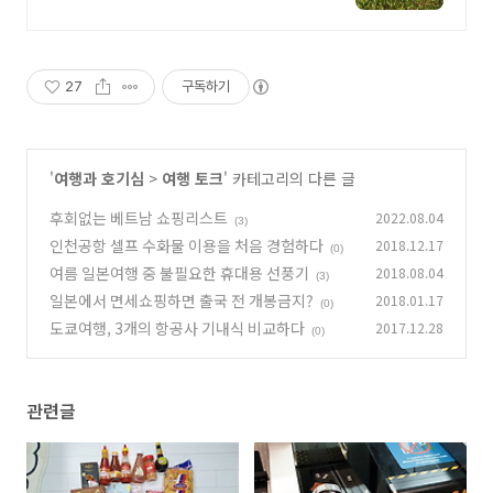
27
구독하기
'
여행과 호기심
>
여행 토크
' 카테고리의 다른 글
후회없는 베트남 쇼핑리스트
2022.08.04
(3)
인천공항 셀프 수화물 이용을 처음 경험하다
2018.12.17
(0)
여름 일본여행 중 불필요한 휴대용 선풍기
2018.08.04
(3)
일본에서 면세쇼핑하면 출국 전 개봉금지?
2018.01.17
(0)
도쿄여행, 3개의 항공사 기내식 비교하다
2017.12.28
(0)
관련글