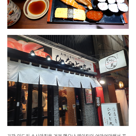
긴자 미도리 스시맛집을 거려 했으나 웨이팅이 어마어마해서 포