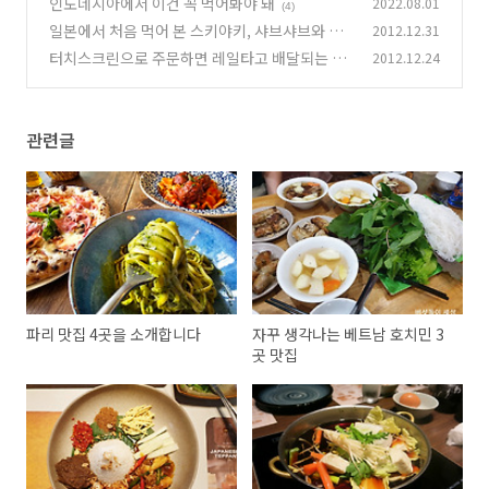
인도네시아에서 이건 꼭 먹어봐야 돼
2022.08.01
(4)
일본에서 처음 먹어 본 스키야키, 샤브샤브와 다
2012.12.31
른 맛
터치스크린으로 주문하면 레일타고 배달되는 일
2012.12.24
(9)
본 초밥집
(2)
관련글
파리 맛집 4곳을 소개합니다
자꾸 생각나는 베트남 호치민 3
곳 맛집