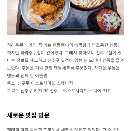
하라주쿠에 가면 꼭 먹는 텐동텐야의 바싹함과 짭조름한 텐동
!
하지만 하라주쿠점이 없어졌다
.
그래서 찾아보니 신주쿠점이 있
다는 정보를 체크하고 신주쿠 일정이 있는 날 드디어 텐동을 즐겨
보았다
.
주문은 겨울 한정 텐동세트를 주문했다
.
차가운 우동은
텐동과 진짜 잘 어울림
!
주소
:
신주쿠 이스트사이드 스퀘어점
도쿄도 신주쿠
6-27-30
신주쿠 이스트사이드 스퀘어
B1F
새로운 맛집 방문
팬데믹 이후 방문한 도쿄에서 새로운 맛집도 있었다
.
그 중 초밥