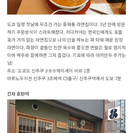
도쿄 일정 첫날에 무조건 가는 중화풍 라면집이다
. 3
년 만에 방문
하기 주문방식이 스마트해졌다
.
히다카야는 한국인에게도 호불
호가 거의 없는 라면집으로 나의 단골 메뉴는 파 타워 매운 된장
라면이다
.
파향이 곁들인 진한 육수와 쫄깃한 면발은 절로 엄지척
이며 맥주와 함께하면 그저 즐겁다
.
기호에 따라 야끼만두 추가는
넘
!
주소
:
도쿄도 신주쿠
3-8-9
헤이세이 비르
1
층
마루노우치선 신주쿠
3
초메역
C5
출구
/
신주쿠역에서 도보
7
분
긴자 효탄야