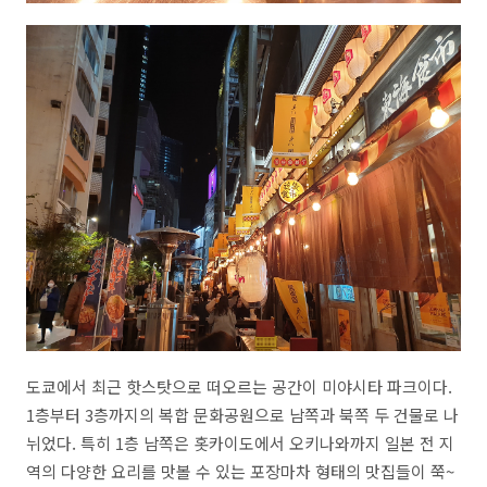
도쿄에서 최근 핫스탓으로 떠오르는 공간이 미야시타 파크이다
.
1
층부터
3
층까지의 복합 문화공원으로 남쪽과 북쪽 두 건물로 나
뉘었다
.
특히
1
층 남쪽은 홋카이도에서 오키나와까지 일본 전 지
역의 다양한 요리를 맛볼 수 있는 포장마차 형태의 맛집들이 쭉
~