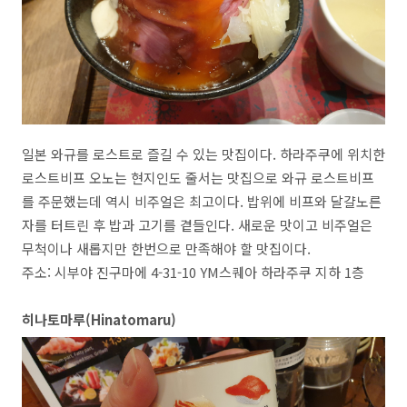
일본 와규를 로스트로 즐길 수 있는 맛집이다
.
하라주쿠에 위치한
로스트비프 오노는 현지인도 줄서는 맛집으로 와규 로스트비프
를 주문했는데 역시 비주얼은 최고이다
.
밥위에 비프와 달걀노른
자를 터트린 후 밥과 고기를 곁들인다
.
새로운 맛이고 비주얼은
무척이나 새롭지만 한번으로 만족해야 할 맛집이다
.
주소
:
시부야 진구마에
4-31-10 YM
스퀘아 하라주쿠 지하
1
층
히나토마루
(Hinatomaru)