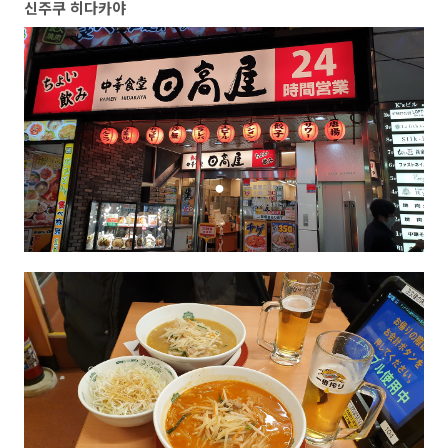
신주쿠 히다카야