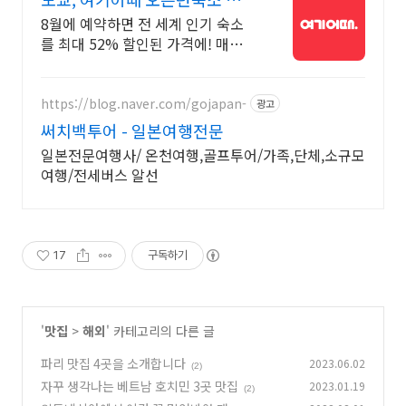
81% 할인
8월에 예약하면 전 세계 인기 숙소
를 최대 52% 할인된 가격에! 매주
선착순 30% 오픈런 할인까지, 지금
최저가로 숙소 예약하기
https://blog.naver.com/gojapan-
광고
써치백투어 - 일본여행전문
일본전문여행사/ 온천여행,골프투어/가족,단체,소규모
여행/전세버스 알선
17
구독하기
'
맛집
>
해외
' 카테고리의 다른 글
파리 맛집 4곳을 소개합니다
2023.06.02
(2)
자꾸 생각나는 베트남 호치민 3곳 맛집
2023.01.19
(2)