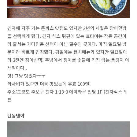
긴자에 자주 가는 돈까스 맛집도 있지만
3
년의 세월은 장어덮밥
을 선택하게 했다
.
긴자 식스 뒤편에 있는 효타야는 작은 공간이
라 줄서는 기다림은 선택이 아닌 필수인 곳이다
.
마침 일요일 방
문이라 빠르게 입장했다
.
평일에는 런치메뉴가 있지만 일요일이
라
3
천엔 장어선택
!
주방에서 장어를 숯불에 직접 굽는 풍경이 이
색적이다
..
맛
!
그냥 맛있다ㅜㅜ
와사비가 있으면 더욱 맛있는데 유료
100
엔
!
주소
:
도쿄도 주오구 긴자
1-13-9
에이라쿠 빌딩
1F (
긴자식스 뒤
편
텐동덴야