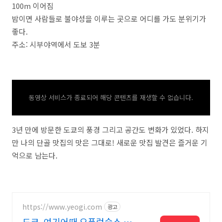
100m
이어짐
밤이면 사람들로 불야성을 이루는 곳으로 어디를 가도 분위기가
좋다
.
주소: 시부야역에서 도보
3
분
동영상 서비스가 종료되어 해당 콘텐츠를 재생할 수 없습니다.
3
년 만에 방문한 도쿄의 풍경 그리고 공간도 변화가 있었다
.
하지
만 나의 단골 맛집의 맛은 그대로
!
새로운 맛집 발견은 즐거운 기
억으로 남는다
.
https://www.yeogi.com
광고
도쿄, 여기어때 오픈런숙소 최대