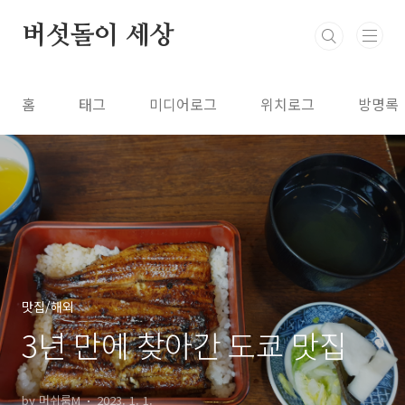
본문 바로가기
버섯돌이 세상
홈
태그
미디어로그
위치로그
방명록
맛집/해외
3년 만에 찾아간 도쿄 맛집
by 머쉬룸M
2023. 1. 1.