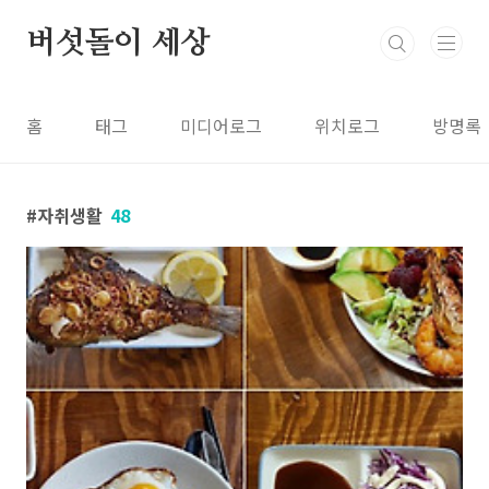
본문 바로가기
버섯돌이 세상
홈
태그
미디어로그
위치로그
방명록
자취생활
48