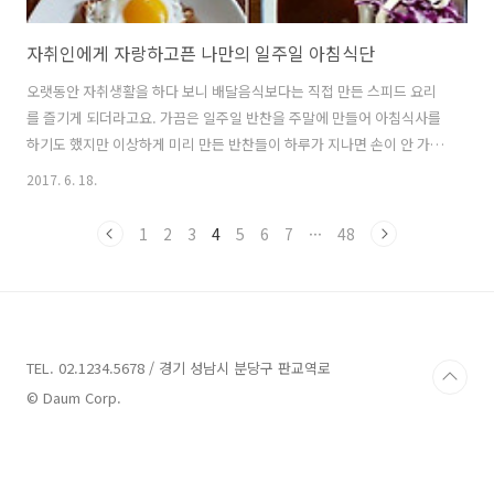
자취인에게 자랑하고픈 나만의 일주일 아침식단
오랫동안 자취생활을 하다 보니 배달음식보다는 직접 만든 스피드 요리
를 즐기게 되더라고요. 가끔은 일주일 반찬을 주말에 만들어 아침식사를
하기도 했지만 이상하게 미리 만든 반찬들이 하루가 지나면 손이 안 가게
되더라고요. 그래서 여러 개의 반찬을 만들기보다 그때그때 스피드하게
2017. 6. 18.
만든 한 가지 요리(또는 반찬)로 식사하는 스타일을 즐기게 되었답니다.
자취인에게 자랑하고픈 나만의 아침밥 메뉴 주변에 자취 직장인이 쾌 있
1
2
3
4
5
6
7
···
48
는데요. 자취 동료들은 대부분 아침을 거르거나 씨리얼도 간단 식사를 한
후 출근을 해요. 물론 열심 아침을 챙기는 자취생, 자취직장인도 있는데
요. 살짝 자취인에게 자랑하고픈 지난 일주일, 나만의 아침밥 메뉴를 소
개해보겠습니다.^^ 월요일 아침밥 메뉴 일주일을 든든하게 시작하는 월
요일 아침밥 메뉴는..
TEL. 02.1234.5678 / 경기 성남시 분당구 판교역로
© Daum Corp.