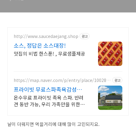
http://www.saucedaejang.shop
광고
소스, 정답은 소스대장!
맛집의 비법 한스푼! , 무료샘플제공
https://map.naver.com/p/entry/place/1002877
광고
828
프라이빗 무료스파족욕감성숙
소 제주 돌담감성, 반려견 환영
온수무료 프라이빗 족욕 스파. 반려
견 동반 가능, 우리 가족만을 위한 힐
링공간. 제주 이주 10년차 부부가 직
접 짓고 꾸민 정성 가득 감성 스테이,
야외 바베큐
날이 더워지면 먹을거리에 대해 많이 고민되지요.