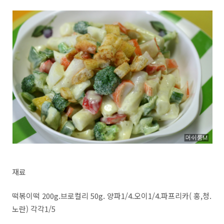
재료
떡볶이떡 200g.브로컬리 50g. 양파1/4.오이1/4.파프리카( 홍,청.
노란) 각각1/5