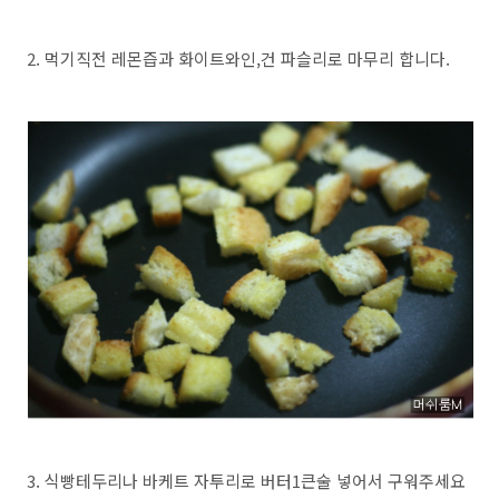
2. 먹기직전 레몬즙과 화이트와인,건 파슬리로 마무리 합니다.
3. 식빵테두리나 바케트 자투리로 버터1큰술 넣어서 구워주세요