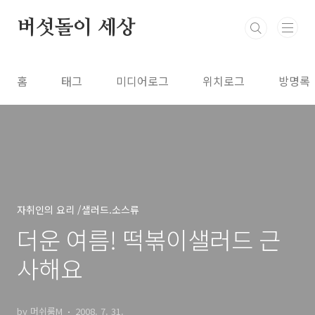
본문 바로가기
버섯돌이 세상
홈
태그
미디어로그
위치로그
방명록
자취인의 요리 /샐러드.소스류
더운 여름! 떡볶이샐러드 근
사해요
by 머쉬룸M
2008. 7. 31.