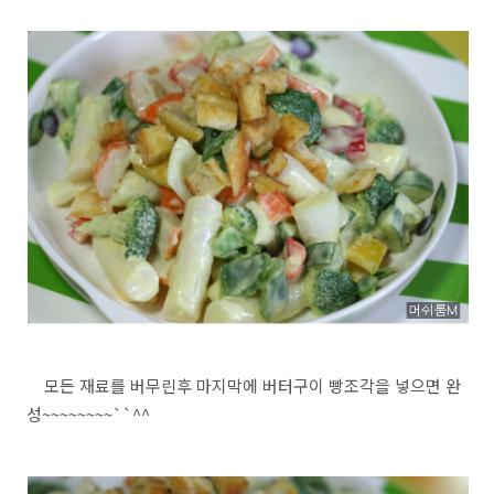
모든 재료를 버무린후 마지막에 버터구이 빵조각을 넣으면 완
성~~~~~~~~``^^