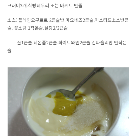
크래미3개.식빵테두리 또는 바케트 반줌
소스: 플레인요구르트 2큰술반.마요네즈2큰술.머스타드소스반큰
술. 꽃소금 1작은술.설탕2/3큰술
꿀1큰술.레몬즙2큰술.화이트와인2큰술.건파슬리반 반작은
술