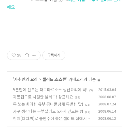
해요
28
구독하기
'
자취인의 요리
>
샐러드.소스류
' 카테고리의 다른 글
5분만에 만드는 타르타르소스 생선요리에 딱!
2015.03.04
(3)
자몽컵으로 시원한 샐러드! 상큼해요
2008.08.07
(14)
톡 쏘는 화려한 유부 콩나물냉채 특별한 맛!
2008.07.24
(23)
자꾸 생각나는 두부샐러드 5가지 만드는 법
2008.06.14
(11)
참치(다다끼)로 술안주에 좋은 샐러드 집에서 즐
2008.06.12
기는 법
(17)