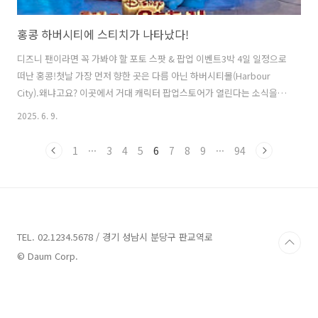
홍콩 하버시티에 스티치가 나타났다!
디즈니 팬이라면 꼭 가봐야 할 포토 스팟 & 팝업 이벤트3박 4일 일정으로
떠난 홍콩!첫날 가장 먼저 향한 곳은 다름 아닌 하버시티몰(Harbour
City).왜냐고요? 이곳에서 거대 캐릭터 팝업스토어가 열린다는 소식을
들었기 때문이에요. 그 주인공은 바로, 디즈니의 장난꾸러기 외계인 ‘릴
2025. 6. 9.
로와 스티치’!다가오는 실사 영화 개봉을 기념해 5월 1일부터 6월 15일
까지, 하버시티 전역에서 펼쳐지는 ‘STITCH ARRIVES!!!’ 이벤트에 다녀
1
···
3
4
5
6
7
8
9
···
94
왔어요. 전시 기간이 얼마 남지 않아 서둘러 방문했는데,기대 이상으로
즐길 거리와 귀여움이 가득한 공간이었답니다. 🐚 바다를 닮은 스티치의
여름 놀이터하버시티 입구에 다다르자마자 눈에 들어온 건,3미터에 달하
는 거대한 스티치 조형물!입구부터 벌써 포토스팟 1번지답..
TEL. 02.1234.5678 / 경기 성남시 분당구 판교역로
© Daum Corp.