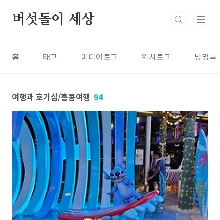
본문 바로가기
버섯돌이 세상
홈
태그
미디어로그
위치로그
방명록
여행과 호기심/홍콩여행
94